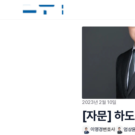
2023년 2월 10일
[자문] 하
이영경
변호사
엄상