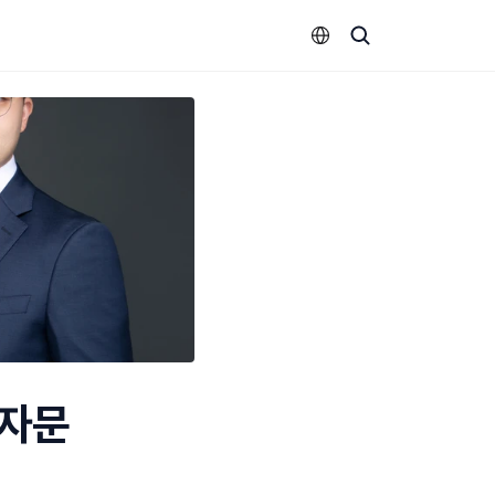
Select Language
 자문