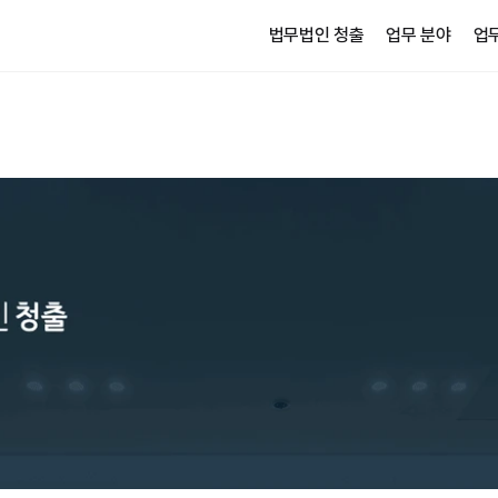
법무법인 청출
업무 분야
업