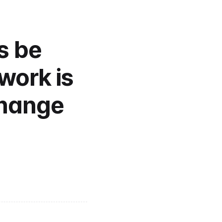
 be 
ork is 
hange 