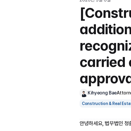
[Constr
addition
recogni
carried
approval
Kihyeong Bae
Attorn
Construction & Real Esta
안녕하세요, 법무법인 청출