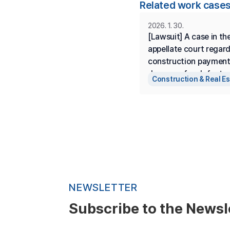
Related work cases
2026. 1. 30.
[Lawsuit] A case in the
appellate court regard
construction payments
damages for defects, 
Construction & Real E
penalties for delay, wh
first-instance ruling w
changed and some vic
was achieved.