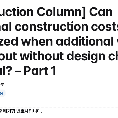
uction Column] Can 
al construction costs
zed when additional w
 out without design c
? – Part 1
ey
te
 
배기형 변호사
입니다.