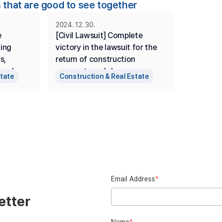
 that are good to see together
2024. 12. 30.
 
[Civil Lawsuit] Complete 
ing 
victory in the lawsuit for the 
, 
return of construction 
and 
payments and damages 
state
Construction & Real Estate
ere the 
against the contractor by the 
as 
property owner.
tory 