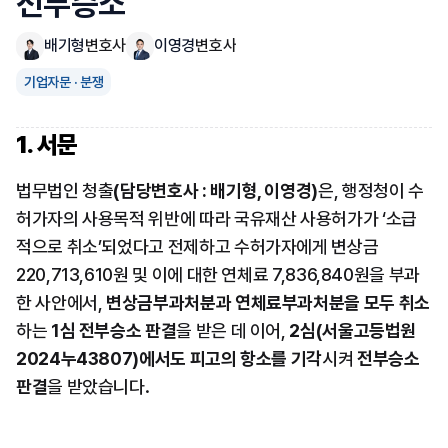
전부승소
배기형
변호사
이영경
변호사
기업자문 · 분쟁
1. 서문
법무법인 청출
(담당변호사 : 배기형, 이영경)
은, 행정청이 수
허가자의 사용목적 위반에 따라 국유재산 사용허가가 ‘소급
적으로 취소’되었다고 전제하고 수허가자에게 변상금 
220,713,610원 및 이에 대한 연체료 7,836,840원을 부과
한 사안에서, 
변상금부과처분과 연체료부과처분을 모두 취소
하는 
1심 전부승소 판결
을 받은 데 이어, 
2심(서울고등법원 
2024누43807)에서도 피고의 항소를 기각
시켜 
전부승소 
판결
을 받았습니다.