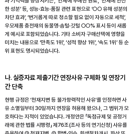
과 기억력을 향상시키는’, ‘인체에 무해한 원료’, ‘인체에 안전
한 성분’ 등, 성능·효능·품질 관련 표현으로 ‘○○ 유해 성분의 
차단 효과’, ‘번거롭게 따로 청소할 필요 없이 자동으로 세척’, 
우모제품 충전재의 동물명·솜털·깃털 ○○% 표시 등이 새롭
게 예시로 포함되었습니다. 기타 소비자 구매선택에 영향을 
미치는 내용으로 ‘만족도 1위’, ‘성적 향상 1위’, ‘속도 1위’ 등 순
위 표현도 명시되었습니다.
나. 실증자료 제출기간 연장사유 구체화 및 연장기
간 단축
현행 규정은 ‘천재지변 등 불가항력적인 사유’를 인정하면 사
유 소멸일부터 30일까지 연장을 허용해 왔으나, 그 범위가 모
호하다는 지적이 있었습니다. 개정안은 「독점규제 및 공정거
래에 관한 법률 시행령」 제76조(조사 등의 연기신청) 사유를 
준용하여 ① 천재지변, ② 합병·인수, 회생절차개시, 파산 또