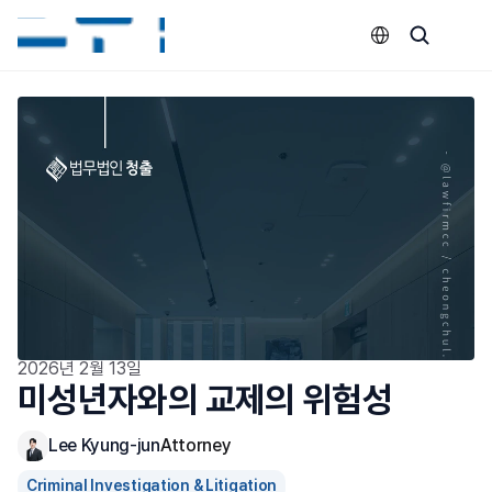
Select Language
2026년 2월 13일
미성년자와의 교제의 위험성
Lee Kyung-jun
Attorney
Criminal Investigation & Litigation