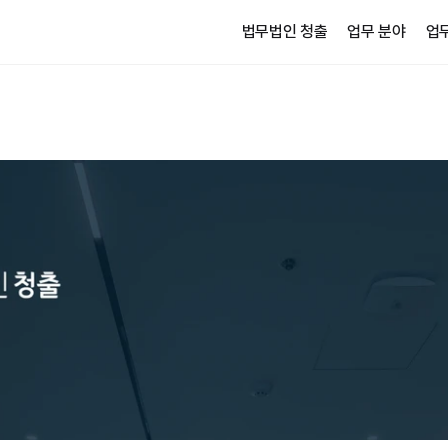
법무법인 청출
업무 분야
업