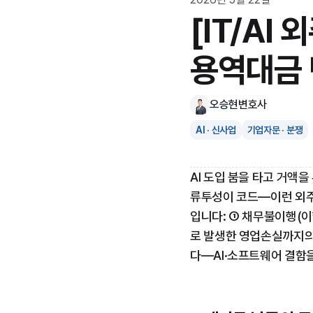
[IT/AI
용역대금 
오승현
변호사
AI · 신사업
기업자문 · 분쟁
AI 도입 붐을 타고 거액을
류투성이 코드—이런 외주 
입니다: ① 채무불이행(이
로 발생한 영업손실까지의
다—AI·소프트웨어 결함