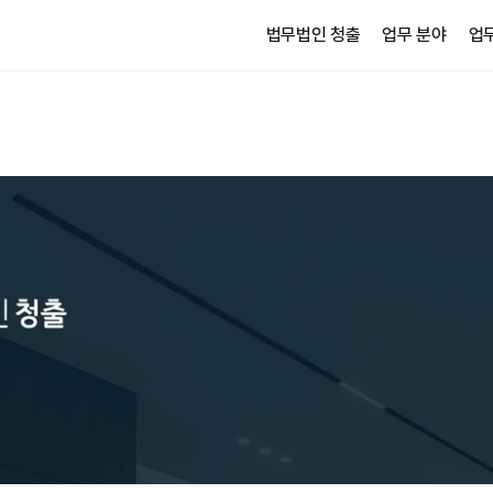
법무법인 청출
업무 분야
업