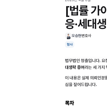
[법률 가
응·세대생
오승현
변호사
형사
법무법인 청출입니다. 요청
대생략 증여
라는 세 가지
이 내용은 실제 의뢰인분
심을 짚어드립니다.
목차