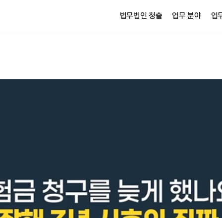
법무법인 청출
업무 분야
업