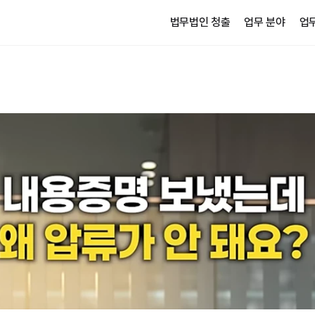
법무법인 청출
업무 분야
업