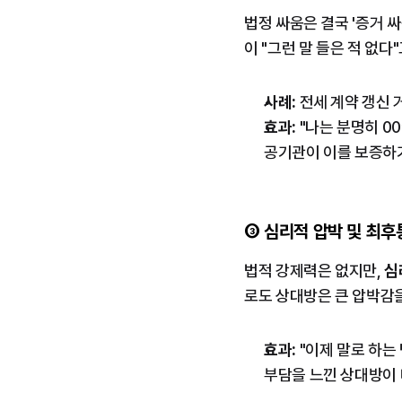
법정 싸움은 결국 '증거 싸
이 "그런 말 들은 적 없
사례:
 전세 계약 갱신 
효과:
 "나는 분명히 
공기관이 이를 보증하
③ 심리적 압박 및 최후
법적 강제력은 없지만, 
심
로도 상대방은 큰 압박감
효과:
 "이제 말로 하
부담을 느낀 상대방이 