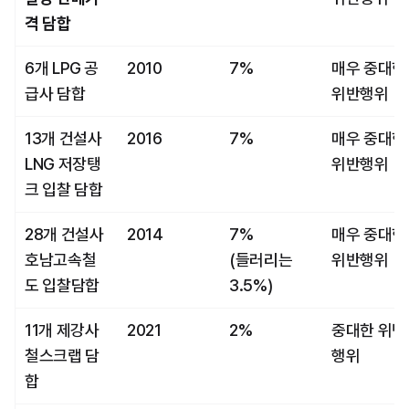
격 담합
6개 LPG 공
2010
7%
매우 중대한 
급사 담합
위반행위
13개 건설사 
2016
7%
매우 중대한 
LNG 저장탱
위반행위
크 입찰 담합
28개 건설사 
2014
7%
매우 중대한 
호남고속철
(들러리는 
위반행위
도 입찰담합
3.5%)
11개 제강사 
2021
2%
중대한 위반
철스크랩 담
행위
합